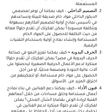
المستعملة.
التصميم الداخلي
– كيف يمكننا أن نوفر لمصممي
الديكور الداخلي مواد خام صديقة للبيئة ونساعدهم
في تأسيس نماذج أولية لتصميم أفكارهم بسهولة
وبتكلفة ميسورة؟ يمكن لفكرتك أن تقدم حلولًا فعالة
من حيث التكلفة للحصول على المواد الخام
المستدامة وإنشاء نماذج أولية باستخدام التقنيات
الرقمية.
الحرف اليدوية –
كيف يمكننا تعزيز النمو في صناعة
الحرف اليدوية في مصر؟ يمكن لفكرتك أن تقدم حلولًا
مبتكرة لدعم الأعمال الحرفية الصغيرة ليحصلوا ع
لى
آلات عالية الجودة ومصنعة محليًا، أو من أجل
الحصول على مواد خام مستدامة، أو لتمكينهم من
اختراق المزيد من .الأسواق
فنون الأداء
– كيف يمكننا دعم الفنانين في بناء نماذج
أعمال مستدامة وخلق مساحات من خلال أعمالهم
الفنية لزيادة الوعي بقضايا الشأن المحلي؟ يمكن
لفكرتك أن تقدم حلولًا مبتكرة لدعم الفنانين في
تحقيق دخل مستمر من أجل الحفاظ على مهنتهم