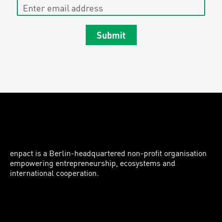
Enter email address
Submit
enpact is a Berlin-headquartered non-profit organisation
empowering entrepreneurship, ecosystems and
international cooperation.
Instagram
LinkedIn
Facebook
Twitter