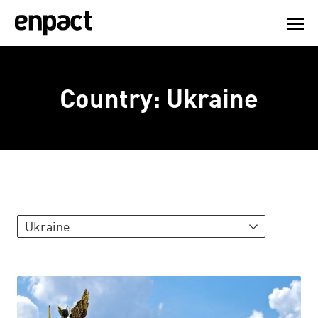
Skip
to
content
Country:
Ukraine
Ukraine